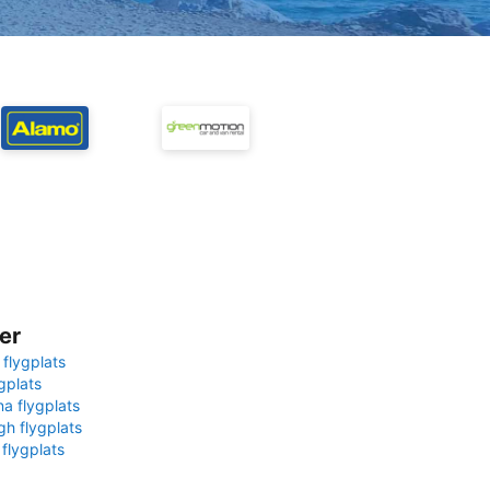
er
 flygplats
gplats
na flygplats
gh flygplats
 flygplats