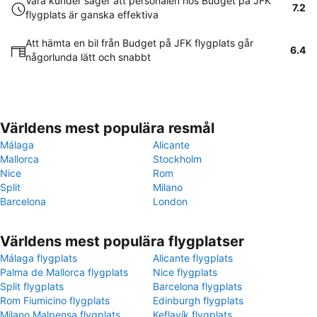
Våra kunder säger att personalen hos Budget på JFK
7.2
flygplats är ganska effektiva
Att hämta en bil från Budget på JFK flygplats går
6.4
någorlunda lätt och snabbt
Världens mest populära resmål
Málaga
Alicante
Mallorca
Stockholm
Nice
Rom
Split
Milano
Barcelona
London
Världens mest populära flygplatser
Málaga flygplats
Alicante flygplats
Palma de Mallorca flygplats
Nice flygplats
Split flygplats
Barcelona flygplats
Rom Fiumicino flygplats
Edinburgh flygplats
Milano Malpensa flygplats
Keflavík flygplats