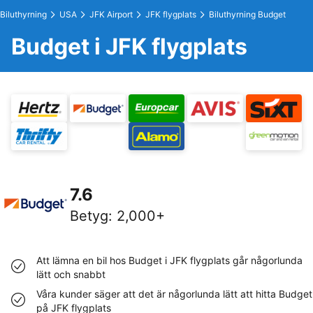
Biluthyrning
USA
JFK Airport
JFK flygplats
Biluthyrning Budget
Budget i JFK flygplats
7.6
Betyg
:
2,000+
Att lämna en bil hos Budget i JFK flygplats går någorlunda
lätt och snabbt
Våra kunder säger att det är någorlunda lätt att hitta Budget
på JFK flygplats