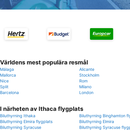
Världens mest populära resmål
Málaga
Alicante
Mallorca
Stockholm
Nice
Rom
Split
Milano
Barcelona
London
I närheten av Ithaca flygplats
Biluthyrning Ithaka
Biluthyrning Binghamton fl
Biluthyrning Elmira flygplats
Biluthyrning Elmira
Biluthyrning Syracuse
Biluthyrning Syracuse flyg