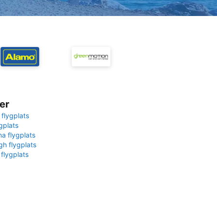
er
 flygplats
gplats
na flygplats
gh flygplats
 flygplats