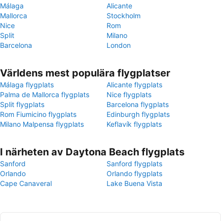
Málaga
Alicante
Mallorca
Stockholm
Nice
Rom
Split
Milano
Barcelona
London
Världens mest populära flygplatser
Málaga flygplats
Alicante flygplats
Palma de Mallorca flygplats
Nice flygplats
Split flygplats
Barcelona flygplats
Rom Fiumicino flygplats
Edinburgh flygplats
Milano Malpensa flygplats
Keflavík flygplats
I närheten av Daytona Beach flygplats
Sanford
Sanford flygplats
Orlando
Orlando flygplats
Cape Canaveral
Lake Buena Vista