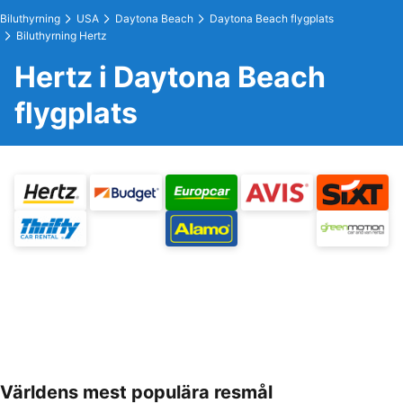
Biluthyrning
USA
Daytona Beach
Daytona Beach flygplats
Biluthyrning Hertz
Hertz i Daytona Beach
flygplats
Världens mest populära resmål