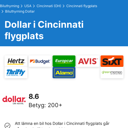
Biluthyrning
USA
Cincinnati (OH)
Cincinnati flygplats
Biluthyrning Dollar
Dollar i Cincinnati
flygplats
8.6
Betyg
:
200+
Att lämna en bil hos Dollar i Cincinnati flygplats går