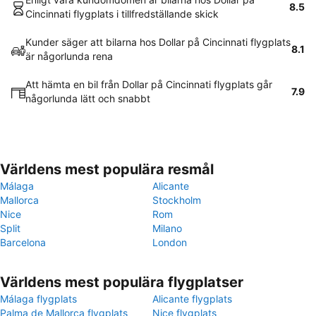
8.5
Cincinnati flygplats i tillfredställande skick
Kunder säger att bilarna hos Dollar på Cincinnati flygplats
8.1
är någorlunda rena
Att hämta en bil från Dollar på Cincinnati flygplats går
7.9
någorlunda lätt och snabbt
Världens mest populära resmål
Málaga
Alicante
Mallorca
Stockholm
Nice
Rom
Split
Milano
Barcelona
London
Världens mest populära flygplatser
Málaga flygplats
Alicante flygplats
Palma de Mallorca flygplats
Nice flygplats