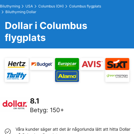
Biluthyrning
USA
Columbus (OH)
Columbus flygplats
Biluthyrning Dollar
Dollar i Columbus
flygplats
8.1
Betyg
:
150+
Våra kunder säger att det är någorlunda lätt att hitta Dollar