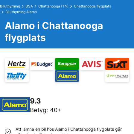
Biluthyrning
USA
Chattanooga (TN)
Chattanooga flygplats
Biluthyrning Alamo
Alamo i Chattanooga
flygplats
9.3
Betyg
:
40+
Att lämna en bil hos Alamo i Chattanooga flygplats går