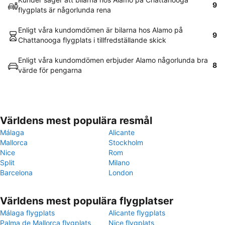
9
flygplats är någorlunda rena
Enligt våra kundomdömen är bilarna hos Alamo på
9
Chattanooga flygplats i tillfredställande skick
Enligt våra kundomdömen erbjuder Alamo någorlunda bra
8
värde för pengarna
Världens mest populära resmål
Málaga
Alicante
Mallorca
Stockholm
Nice
Rom
Split
Milano
Barcelona
London
Världens mest populära flygplatser
Málaga flygplats
Alicante flygplats
Palma de Mallorca flygplats
Nice flygplats