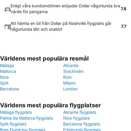
Enligt våra kundomdömen erbjuder Dollar någorlunda bra
7.8
värde för pengarna
Att hämta en bil från Dollar på Nashville flygplats går
7.7
någorlunda lätt och snabbt
Världens mest populära resmål
Málaga
Alicante
Mallorca
Stockholm
Nice
Rom
Split
Milano
Barcelona
London
Världens mest populära flygplatser
Málaga flygplats
Alicante flygplats
Palma de Mallorca flygplats
Nice flygplats
Split flygplats
Barcelona flygplats
Rom Fiumicino flygplats
Edinburgh flygplats