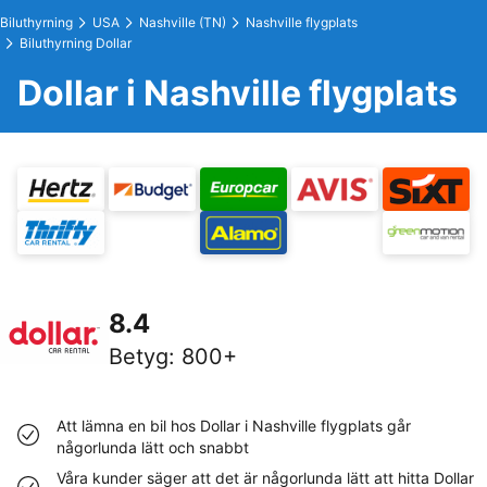
Biluthyrning
USA
Nashville (TN)
Nashville flygplats
Biluthyrning Dollar
Dollar i Nashville flygplats
8.4
Betyg
:
800+
Att lämna en bil hos Dollar i Nashville flygplats går
någorlunda lätt och snabbt
Våra kunder säger att det är någorlunda lätt att hitta Dollar