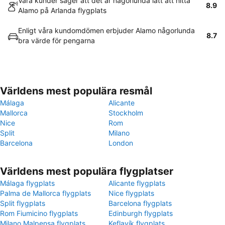
Våra kunder säger att det är någorlunda lätt att hitta
8.9
Alamo på Arlanda flygplats
Enligt våra kundomdömen erbjuder Alamo någorlunda
8.7
bra värde för pengarna
Världens mest populära resmål
Málaga
Alicante
Mallorca
Stockholm
Nice
Rom
Split
Milano
Barcelona
London
Världens mest populära flygplatser
Málaga flygplats
Alicante flygplats
Palma de Mallorca flygplats
Nice flygplats
Split flygplats
Barcelona flygplats
Rom Fiumicino flygplats
Edinburgh flygplats
Milano Malpensa flygplats
Keflavík flygplats