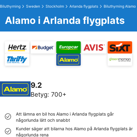
Biluthyrning
Sweden
Stockholm
Arlanda flygplats
Biluthyrning Alamo
Alamo i Arlanda flygplats
9.2
Betyg
:
700+
Att lämna en bil hos Alamo i Arlanda flygplats går
någorlunda lätt och snabbt
Kunder säger att bilarna hos Alamo på Arlanda flygplats är
någorlunda rena