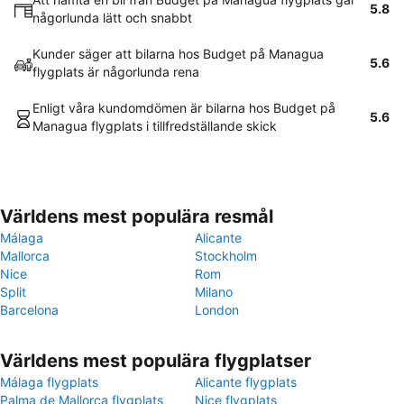
5.8
någorlunda lätt och snabbt
Kunder säger att bilarna hos Budget på Managua
5.6
flygplats är någorlunda rena
Enligt våra kundomdömen är bilarna hos Budget på
5.6
Managua flygplats i tillfredställande skick
Världens mest populära resmål
Málaga
Alicante
Mallorca
Stockholm
Nice
Rom
Split
Milano
Barcelona
London
Världens mest populära flygplatser
Málaga flygplats
Alicante flygplats
Palma de Mallorca flygplats
Nice flygplats