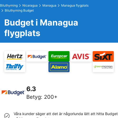
Biluthyrning
Nicaragua
Managua
Managua flygplats
Biluthyrning Budget
Budget i Managua
flygplats
6.3
Betyg
:
200+
Våra kunder säger att det är någorlunda lätt att hitta Budget