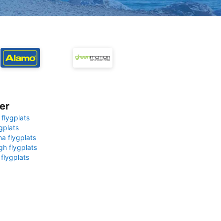
er
 flygplats
gplats
na flygplats
gh flygplats
 flygplats