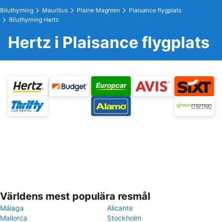
Biluthyrning
Mauritius
Plaine Magnien
Plaisance flygplats
Biluthyrning Hertz
Hertz i Plaisance flygplats
Världens mest populära resmål
Málaga
Alicante
Mallorca
Stockholm