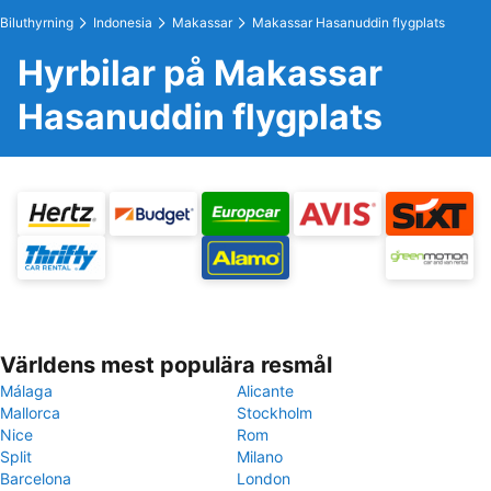
Biluthyrning
Indonesia
Makassar
Makassar Hasanuddin flygplats
Hyrbilar på Makassar
Hasanuddin flygplats
Världens mest populära resmål
Málaga
Alicante
Mallorca
Stockholm
Nice
Rom
Split
Milano
Barcelona
London