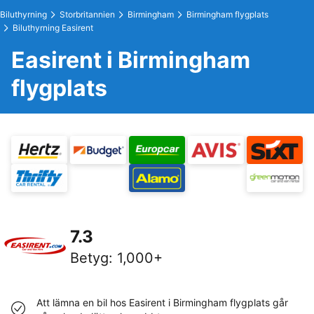
Biluthyrning
Storbritannien
Birmingham
Birmingham flygplats
Biluthyrning Easirent
Easirent i Birmingham
flygplats
7.3
Betyg
:
1,000+
Att lämna en bil hos Easirent i Birmingham flygplats går