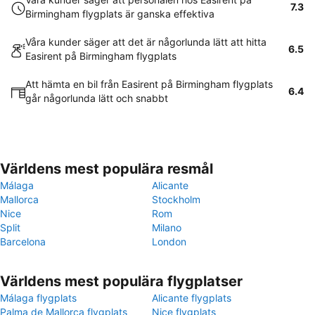
7.3
Birmingham flygplats är ganska effektiva
Våra kunder säger att det är någorlunda lätt att hitta
6.5
Easirent på Birmingham flygplats
Att hämta en bil från Easirent på Birmingham flygplats
6.4
går någorlunda lätt och snabbt
Världens mest populära resmål
Málaga
Alicante
Mallorca
Stockholm
Nice
Rom
Split
Milano
Barcelona
London
Världens mest populära flygplatser
Málaga flygplats
Alicante flygplats
Palma de Mallorca flygplats
Nice flygplats