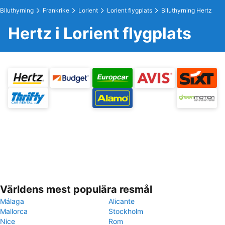
Biluthyrning
Frankrike
Lorient
Lorient flygplats
Biluthyrning Hertz
Hertz i Lorient flygplats
Världens mest populära resmål
Málaga
Alicante
Mallorca
Stockholm
Nice
Rom