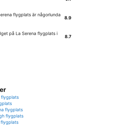
erena flygplats är någorlunda
8.9
get på La Serena flygplats i
8.7
er
 flygplats
gplats
na flygplats
gh flygplats
 flygplats