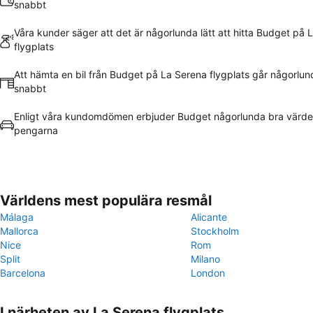
snabbt
Våra kunder säger att det är någorlunda lätt att hitta Budget på 
flygplats
Att hämta en bil från Budget på La Serena flygplats går någorlun
snabbt
Enligt våra kundomdömen erbjuder Budget någorlunda bra värde
pengarna
Världens mest populära resmål
Málaga
Alicante
Mallorca
Stockholm
Nice
Rom
Split
Milano
Barcelona
London
I närheten av La Serena flygplats