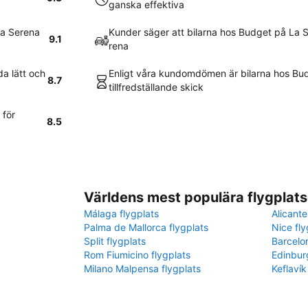
ganska effektiva
La Serena
Kunder säger att bilarna hos Budget på La S
9.1
rena
da lätt och
Enligt våra kundomdömen är bilarna hos Bud
8.7
tillfredställande skick
 för
8.5
Världens mest populära flygplats
Málaga flygplats
Alicante
Palma de Mallorca flygplats
Nice fly
Split flygplats
Barcelo
Rom Fiumicino flygplats
Edinbur
Milano Malpensa flygplats
Keflavík