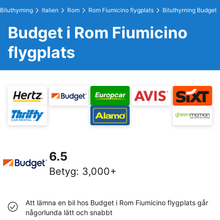
Biluthyrning
Italien
Rom
Rom Fiumicino flygplats
Biluthyrning Budget
Budget i Rom Fiumicino
flygplats
6.5
Betyg
:
3,000+
Att lämna en bil hos Budget i Rom Fiumicino flygplats går
någorlunda lätt och snabbt