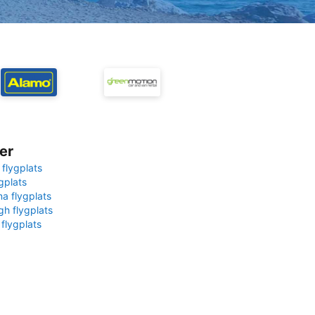
er
 flygplats
gplats
na flygplats
gh flygplats
 flygplats