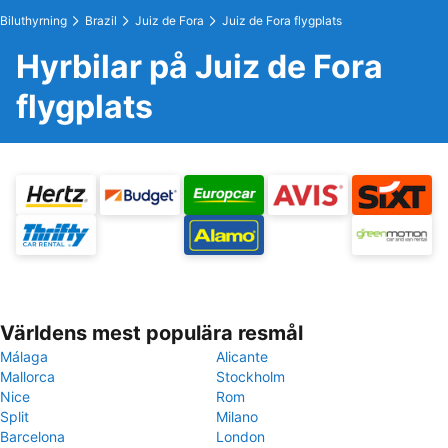
Biluthyrning
Brazil
Juiz de Fora
Juiz de Fora flygplats
Hyrbilar på Juiz de Fora
flygplats
Världens mest populära resmål
Málaga
Alicante
Mallorca
Stockholm
Nice
Rom
Split
Milano
Barcelona
London