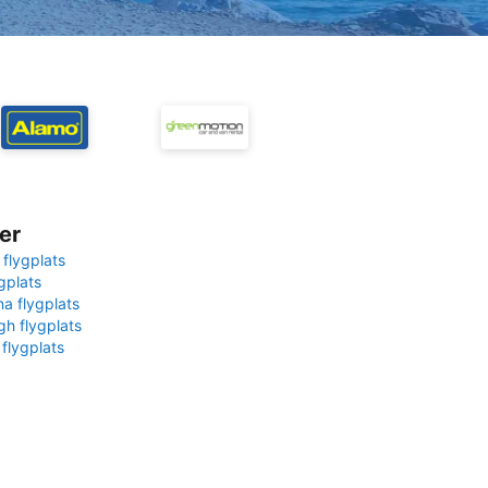
er
 flygplats
gplats
na flygplats
gh flygplats
 flygplats