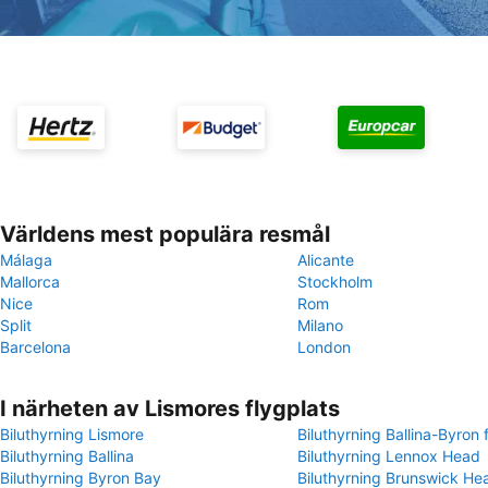
Världens mest populära resmål
Málaga
Alicante
Mallorca
Stockholm
Nice
Rom
Split
Milano
Barcelona
London
I närheten av Lismores flygplats
Biluthyrning Lismore
Biluthyrning Ballina-Byron 
Biluthyrning Ballina
Biluthyrning Lennox Head
Biluthyrning Byron Bay
Biluthyrning Brunswick He