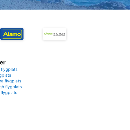
er
 flygplats
gplats
na flygplats
gh flygplats
 flygplats