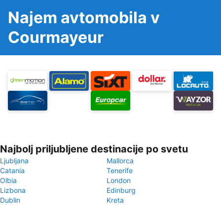
Najem avtomobila v
Courmayeur
Najbolj priljubljene destinacije po svetu
Ljubljana
Mallorca
Catania
Tenerife
Olbia
London
Lizbona
Edinburg
Dublin
Kreta