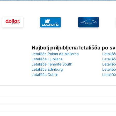
Najbolj priljubljena letališča po s
Letališče Palma de Mallorca
Letališč
Letališče Ljubljana
Letališč
Letališče Tenerife South
Letališč
Letališče Edinburg
Letališ
Letališče Dublin
Letališč