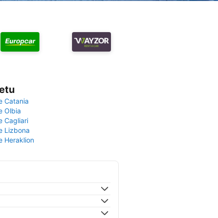
vetu
e Catania
e Olbia
e Cagliari
če Lizbona
e Heraklion