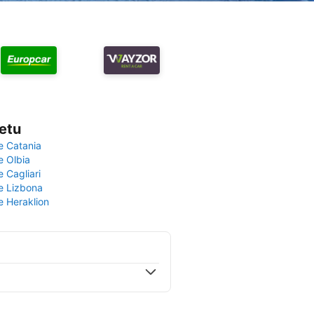
vetu
e Catania
e Olbia
e Cagliari
če Lizbona
e Heraklion