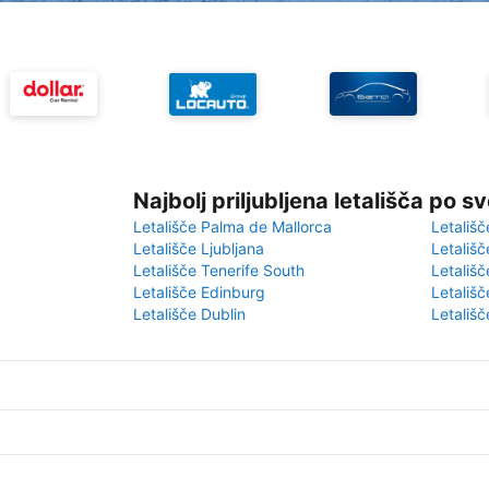
Najbolj priljubljena letališča po s
Letališče Palma de Mallorca
Letališč
Letališče Ljubljana
Letališč
Letališče Tenerife South
Letališč
Letališče Edinburg
Letališ
Letališče Dublin
Letališč