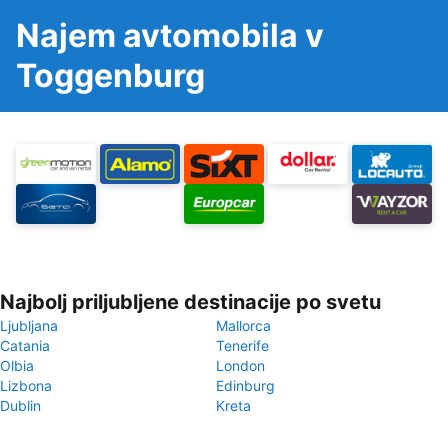
Najem avtomobila v
Toggenburg
Najbolj priljubljene destinacije po svetu
Ljubljana
Mallorca
Catania
Tenerife
Olbia
London
Lizbona
Edinburg
Dublin
Kreta