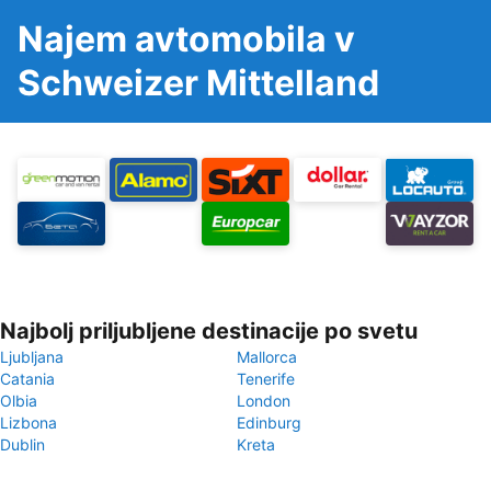
Najem avtomobila v
Schweizer Mittelland
Najbolj priljubljene destinacije po svetu
Ljubljana
Mallorca
Catania
Tenerife
Olbia
London
Lizbona
Edinburg
Dublin
Kreta