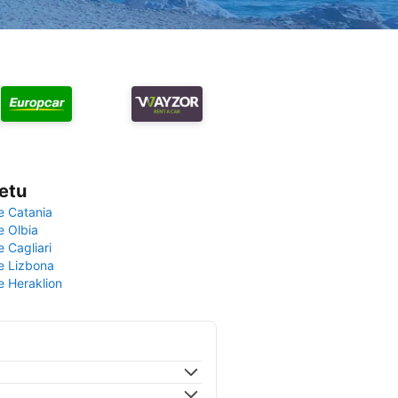
vetu
e Catania
e Olbia
e Cagliari
če Lizbona
e Heraklion