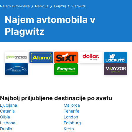
Najem avtomobila
Nemčija
Leipzig
Plagwitz
Najem avtomobila v
Plagwitz
Najbolj priljubljene destinacije po svetu
Ljubljana
Mallorca
Catania
Tenerife
Olbia
London
Lizbona
Edinburg
Dublin
Kreta