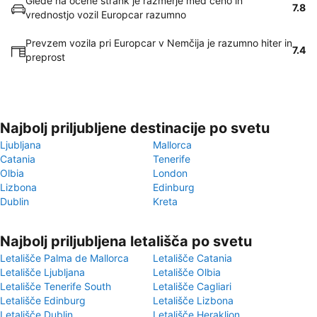
Glede na ocene strank je razmerje med ceno in
7.8
vrednostjo vozil Europcar razumno
Prevzem vozila pri Europcar v Nemčija je razumno hiter in
7.4
preprost
Najbolj priljubljene destinacije po svetu
Ljubljana
Mallorca
Catania
Tenerife
Olbia
London
Lizbona
Edinburg
Dublin
Kreta
Najbolj priljubljena letališča po svetu
Letališče Palma de Mallorca
Letališče Catania
Letališče Ljubljana
Letališče Olbia
Letališče Tenerife South
Letališče Cagliari
Letališče Edinburg
Letališče Lizbona
Letališče Dublin
Letališče Heraklion