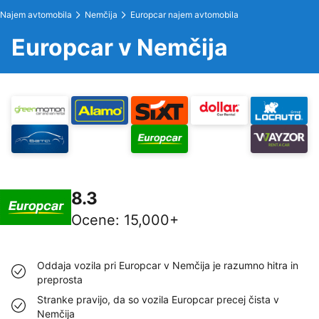
Najem avtomobila
Nemčija
Europcar najem avtomobila
Europcar v Nemčija
8.3
Ocene
:
15,000+
Oddaja vozila pri Europcar v Nemčija je razumno hitra in
preprosta
Stranke pravijo, da so vozila Europcar precej čista v
Nemčija