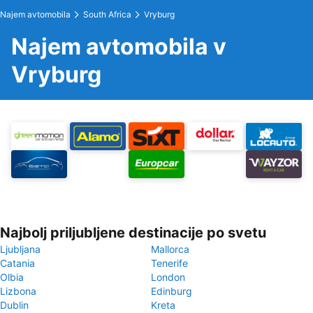
Najem avtomobila
South Africa
Vryburg
Najem avtomobila v
Vryburg
Najbolj priljubljene destinacije po svetu
Ljubljana
Mallorca
Catania
Tenerife
Olbia
London
Lizbona
Edinburg
Dublin
Kreta