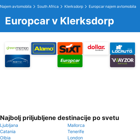
Najem avtomobila
South Africa
Klerksdorp
Europcar najem avtomobila
Europcar v Klerksdorp
Najbolj priljubljene destinacije po svetu
Ljubljana
Mallorca
Catania
Tenerife
Olbia
London