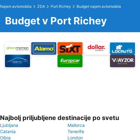
Najem avtomobila
ZDA
Port Richey
Budget najem avtomobila
Budget v Port Richey
Najbolj priljubljene destinacije po svetu
Ljubljana
Mallorca
Catania
Tenerife
Olbia
London