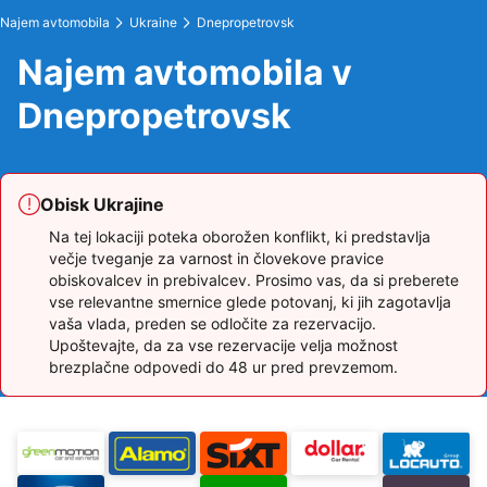
Najem avtomobila
Ukraine
Dnepropetrovsk
Najem avtomobila v
Dnepropetrovsk
Obisk Ukrajine
Na tej lokaciji poteka oborožen konflikt, ki predstavlja
večje tveganje za varnost in človekove pravice
obiskovalcev in prebivalcev. Prosimo vas, da si preberete
vse relevantne smernice glede potovanj, ki jih zagotavlja
vaša vlada, preden se odločite za rezervacijo.
Upoštevajte, da za vse rezervacije velja možnost
brezplačne odpovedi do 48 ur pred prevzemom.