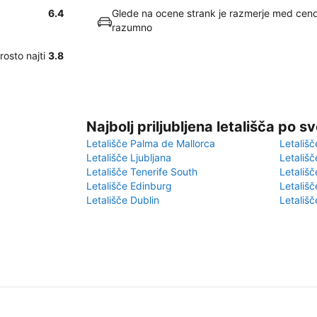
6.4
Glede na ocene strank je razmerje med ceno
razumno
osto najti
3.8
Najbolj priljubljena letališča po s
Letališče Palma de Mallorca
Letališč
Letališče Ljubljana
Letališč
Letališče Tenerife South
Letališč
Letališče Edinburg
Letališ
Letališče Dublin
Letališč