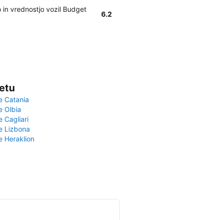
 in vrednostjo vozil Budget
6.2
vetu
e Catania
e Olbia
e Cagliari
če Lizbona
e Heraklion