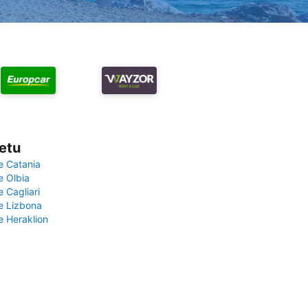
vetu
e Catania
e Olbia
e Cagliari
če Lizbona
e Heraklion