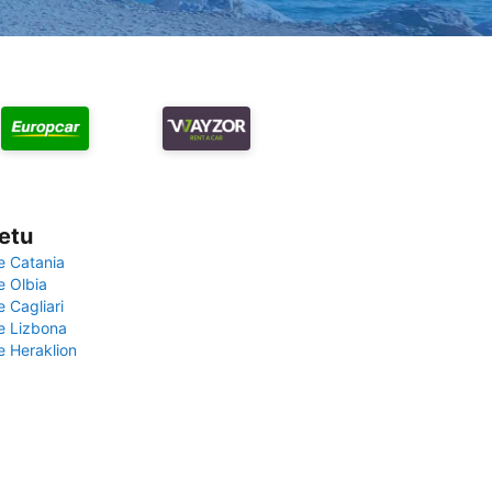
vetu
e Catania
e Olbia
e Cagliari
če Lizbona
e Heraklion