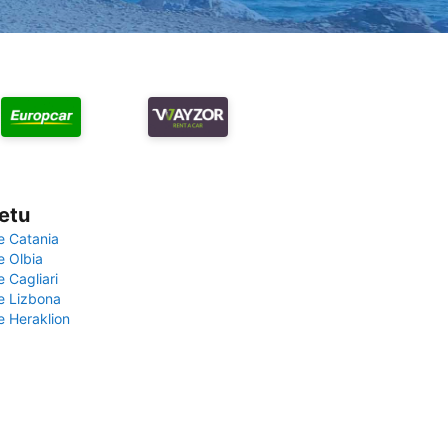
vetu
e Catania
e Olbia
e Cagliari
če Lizbona
e Heraklion