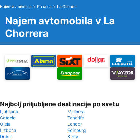
Najem avtomobila
Panama
La Chorrera
Najem avtomobila v La
Chorrera
Najbolj priljubljene destinacije po svetu
Ljubljana
Mallorca
Catania
Tenerife
Olbia
London
Lizbona
Edinburg
Dublin
Kreta