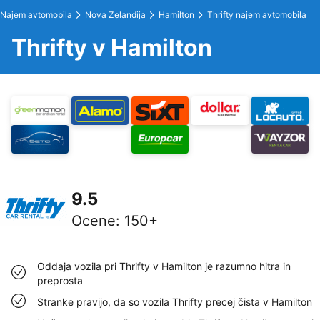
Najem avtomobila
Nova Zelandija
Hamilton
Thrifty najem avtomobila
Thrifty v Hamilton
9.5
Ocene
:
150+
Oddaja vozila pri Thrifty v Hamilton je razumno hitra in
preprosta
Stranke pravijo, da so vozila Thrifty precej čista v Hamilton