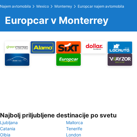
Najem avtomobila
Mexico
Monterrey
Europcar najem avtomobila
Europcar v Monterrey
Najbolj priljubljene destinacije po svetu
Ljubljana
Mallorca
Catania
Tenerife
Olbia
London