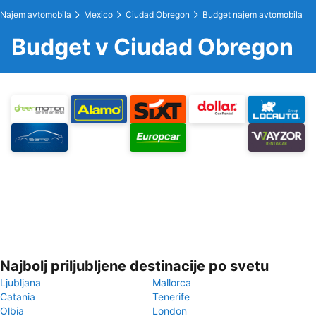
Najem avtomobila
Mexico
Ciudad Obregon
Budget najem avtomobila
Budget v Ciudad Obregon
Najbolj priljubljene destinacije po svetu
Ljubljana
Mallorca
Catania
Tenerife
Olbia
London