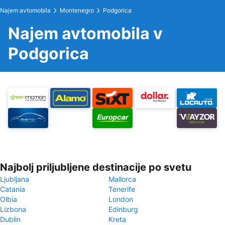
Najem avtomobila
Montenegro
Podgorica
Najem avtomobila v
Podgorica
Najbolj priljubljene destinacije po svetu
Ljubljana
Mallorca
Catania
Tenerife
Olbia
London
Lizbona
Edinburg
Dublin
Kreta