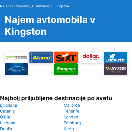
Najem avtomobila
Jamaica
Kingston
Najem avtomobila v
Kingston
Najbolj priljubljene destinacije po svetu
Ljubljana
Mallorca
Catania
Tenerife
Olbia
London
Lizbona
Edinburg
Dublin
Kreta