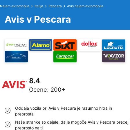
Najem avtomobila
Italija
Pescara
Avis najem avtomobila
Avis v Pescara
8.4
Ocene
:
200+
Oddaja vozila pri Avis v Pescara je razumno hitra in
preprosta
Naše stranke so dejale, da je mogoče Avis v Pescara precej
preprosto najti