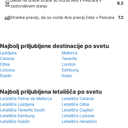
Glede na ocene strank so vozila Avis v Pescara v
8.2
zadovoljivem stanju
Stranke pravijo, da so vozila Avis precej čista v Pescara
7.2
Najbolj priljubljene destinacije po svetu
Ljubljana
Mallorca
Catania
Tenerife
Olbia
London
Lizbona
Edinburg
Dublin
Kreta
Najbolj priljubljena letališča po svetu
Letališče Palma de Mallorca
Letališče Catania
Letališče Ljubljana
Letališče Olbia
Letališče Tenerife South
Letališče Cagliari
Letališče Edinburg
Letališče Lizbona
Letališče Dublin
Letališče Heraklion