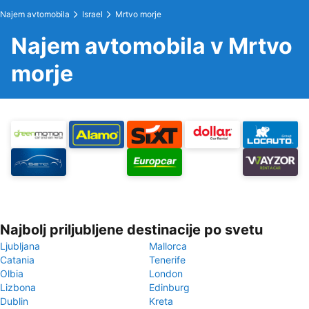
Najem avtomobila
Israel
Mrtvo morje
Najem avtomobila v Mrtvo
morje
Najbolj priljubljene destinacije po svetu
Ljubljana
Mallorca
Catania
Tenerife
Olbia
London
Lizbona
Edinburg
Dublin
Kreta