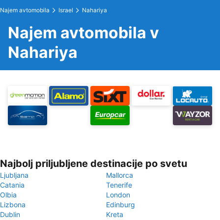
Najem avtomobila
Israel
Nahariya
Najem avtomobila v
Nahariya
Najbolj priljubljene destinacije po svetu
Ljubljana
Mallorca
Catania
Tenerife
Olbia
London
Lizbona
Edinburg
Dublin
Kreta