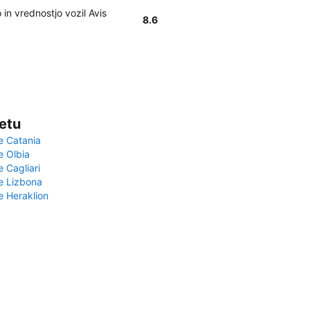
in vrednostjo vozil Avis
8.6
vetu
e Catania
e Olbia
e Cagliari
če Lizbona
e Heraklion