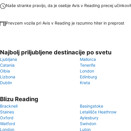
Naše stranke pravijo, da je osebje Avis v Reading precej učinkovi
Prevzem vozila pri Avis v Reading je razumno hiter in preprost
Najbolj priljubljene destinacije po svetu
Ljubljana
Mallorca
Catania
Tenerife
Olbia
London
Lizbona
Edinburg
Dublin
Kreta
Blizu Reading
Bracknell
Basingstoke
Staines
Letališče Heathrow
Oxford
Aylesbury
Watford
Swindon
London
Luton