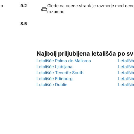
to
9.2
Glede na ocene strank je razmerje med ceno 
razumno
8.5
Najbolj priljubljena letališča po s
Letališče Palma de Mallorca
Letališč
Letališče Ljubljana
Letališč
Letališče Tenerife South
Letališč
Letališče Edinburg
Letališ
Letališče Dublin
Letališč