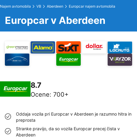
Najem avtomobila
VB
Aberdeen
Europcar najem avtomobila
Europcar v Aberdeen
8.7
Ocene
:
700+
Oddaja vozila pri Europcar v Aberdeen je razumno hitra in
preprosta
Stranke pravijo, da so vozila Europcar precej čista v
Aberdeen