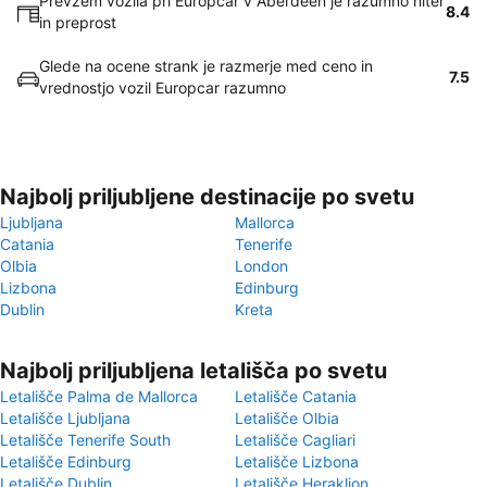
Prevzem vozila pri Europcar v Aberdeen je razumno hiter
8.4
in preprost
Glede na ocene strank je razmerje med ceno in
7.5
vrednostjo vozil Europcar razumno
Najbolj priljubljene destinacije po svetu
Ljubljana
Mallorca
Catania
Tenerife
Olbia
London
Lizbona
Edinburg
Dublin
Kreta
Najbolj priljubljena letališča po svetu
Letališče Palma de Mallorca
Letališče Catania
Letališče Ljubljana
Letališče Olbia
Letališče Tenerife South
Letališče Cagliari
Letališče Edinburg
Letališče Lizbona
Letališče Dublin
Letališče Heraklion