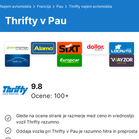
Najem avtomobila
Francija
Pau
Thrifty najem avtomobila
Thrifty v Pau
9.8
Ocene
:
100+
Glede na ocene strank je razmerje med ceno in vrednostjo
vozil Thrifty razumno
Oddaja vozila pri Thrifty v Pau je razumno hitra in preprosta