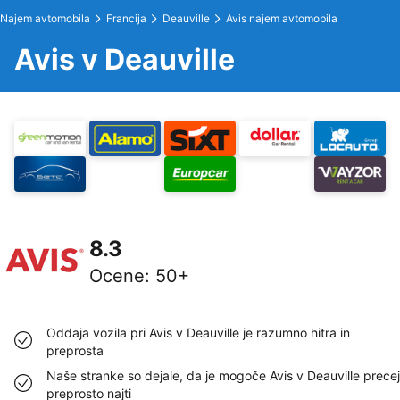
Najem avtomobila
Francija
Deauville
Avis najem avtomobila
Avis v Deauville
8.3
Ocene
:
50+
Oddaja vozila pri Avis v Deauville je razumno hitra in
preprosta
Naše stranke so dejale, da je mogoče Avis v Deauville precej
preprosto najti